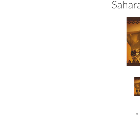
Sahar
« 